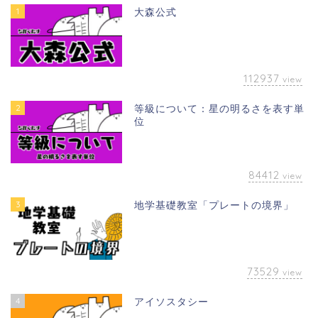
1
大森公式
112937
view
2
等級について：星の明るさを表す単
位
84412
view
3
地学基礎教室「プレートの境界」
73529
view
4
アイソスタシー