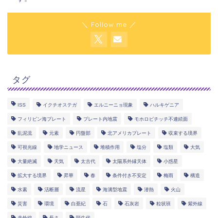
＼ Follow me ／
タグ
ISS
イクチオステガ
エルニーニョ現象
ハルキゲニア
フィリピン海プレート
プレート内地震
モホロビチッチ不連続面
乱泥流
元素
円盤部
北アメリカプレート
収束する境界
可視光線
地学ニュース
堆積作用
塩分
塩類
大気
大量絶滅
天気
太古代
太陽系外縁天体
小惑星
拡大する境界
昇華
春
条件付き不安定
梅雨
構造
水素
活断層
流星
海溝型地震
潜熱
火山
災害
環境
白亜紀
石
石灰岩
粒状班
紫外線
赤外線
長さ
顕生代