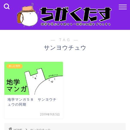
― TAG ―
サンヨウチュウ
楽しむ地学
地学マンガ５８ サンヨウチ
ュウの同期
2019年9月3日
HOME
サンヨウチュウ