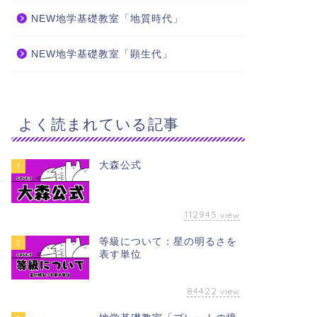
NEW地学基礎教室「地質時代」
NEW地学基礎教室「太陽系の天体」
NEW地
NEW地学基礎教室「顕生代」
2025年6月25日
学べる地学
学べる地学
よく読まれている記事
大森公式
1
112945
view
等級について：星の明るさを
2
NEW地学基礎教室「太陽」
NEW地
表す単位
2025年2月12日
84422
view