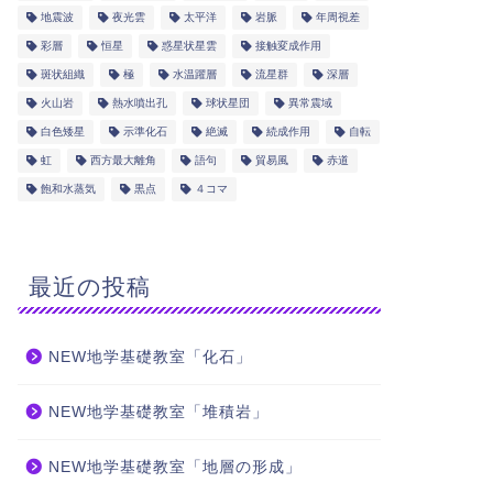
地震波
夜光雲
太平洋
岩脈
年周視差
彩層
恒星
惑星状星雲
接触変成作用
斑状組織
極
水温躍層
流星群
深層
火山岩
熱水噴出孔
球状星団
異常震域
白色矮星
示準化石
絶滅
続成作用
自転
虹
西方最大離角
語句
貿易風
赤道
NEW地学基礎教室「顕生代」
NEW地
飽和水蒸気
黒点
４コマ
代」
2025年7月10日
最近の投稿
学べる地学
学べる地学
NEW地学基礎教室「化石」
NEW地学基礎教室「堆積岩」
NEW地学基礎教室「地層の形成」