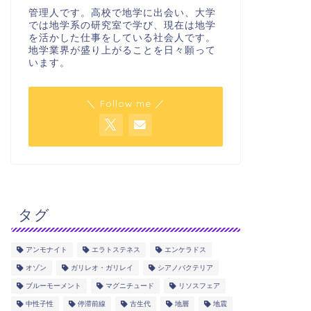
NEW地学基礎教室「化石」
NEW地
管理人です。高校で地学に出会い、大学
では地学系の研究室で学び、現在は地学
2025年8月1日
を活かした仕事をしている社会人です。
地学業界が盛り上がることを日々願って
います。
学べる地学
学べる地学
＼ Follow me ／
タグ
NEW地学基礎教室「地層の形成」
NEW地
2025年7月21日
アンモナイト
エラトステネス
エンケラドス
オゾン
ガリレオ・ガリレイ
シアノバクテリア
ブルーモーメント
マグニチュード
リソスフェア
学べる地学
学べる地学
中性子性
停滞前線
古生代
地層
地震