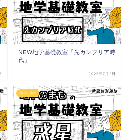
NEW地学基礎教室「先カンブリア時
代」
日
2025年7月2日
学べる地学