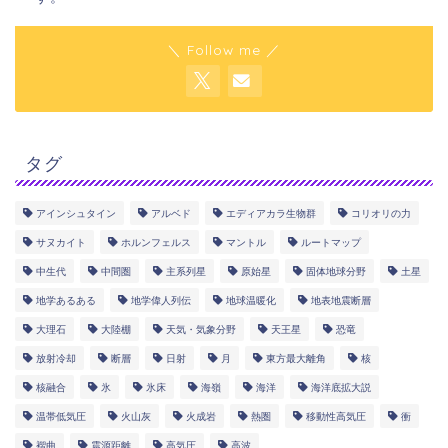
＼ Follow me ／
タグ
アインシュタイン
アルベド
エディアカラ生物群
コリオリの力
サヌカイト
ホルンフェルス
マントル
ルートマップ
中生代
中間圏
主系列星
原始星
固体地球分野
土星
地学あるある
地学偉人列伝
地球温暖化
地表地震断層
大理石
大陸棚
天気・気象分野
天王星
恐竜
放射冷却
断層
日射
月
東方最大離角
核
核融合
氷
氷床
海嶺
海洋
海洋底拡大説
温帯低気圧
火山灰
火成岩
熱圏
移動性高気圧
衝
褶曲
震源距離
高気圧
高波