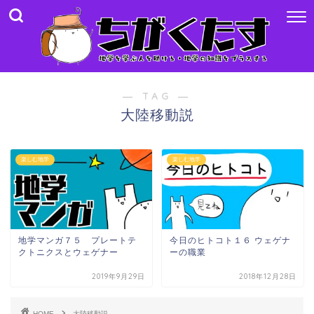
― TAG ―
大陸移動説
楽しむ地学
楽しむ地学
地学マンガ７５ プレートテ
今日のヒトコト１６ ウェゲナ
クトニクスとウェゲナー
ーの職業
2019年9月29日
2018年12月28日
HOME
大陸移動説