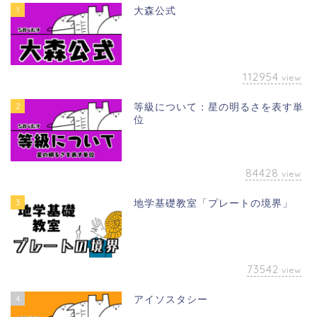
1
大森公式
112954
view
2
等級について：星の明るさを表す単
位
84428
view
3
地学基礎教室「プレートの境界」
73542
view
4
アイソスタシー