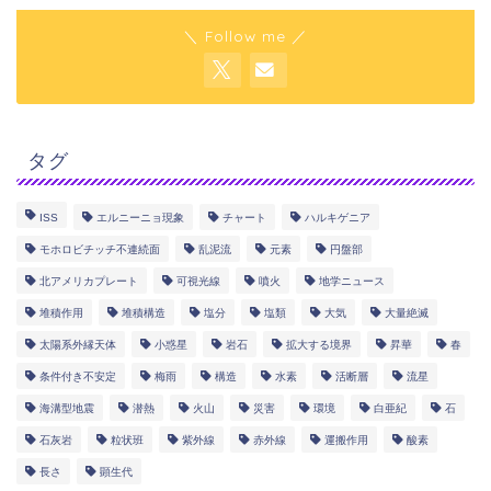
＼ Follow me ／
タグ
ISS
エルニーニョ現象
チャート
ハルキゲニア
モホロビチッチ不連続面
乱泥流
元素
円盤部
北アメリカプレート
可視光線
噴火
地学ニュース
堆積作用
堆積構造
塩分
塩類
大気
大量絶滅
太陽系外縁天体
小惑星
岩石
拡大する境界
昇華
春
条件付き不安定
梅雨
構造
水素
活断層
流星
海溝型地震
潜熱
火山
災害
環境
白亜紀
石
石灰岩
粒状班
紫外線
赤外線
運搬作用
酸素
長さ
顕生代