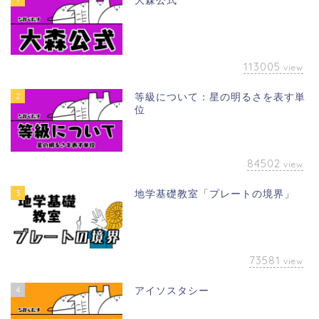
大森公式
113005
view
2
等級について：星の明るさを表す単
位
84502
view
3
地学基礎教室「プレートの境界」
73581
view
4
アイソスタシー