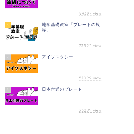
84397
view
地学基礎教室「プレートの境
3
界」
73522
view
アイソスタシー
4
51099
view
日本付近のプレート
5
36289
view