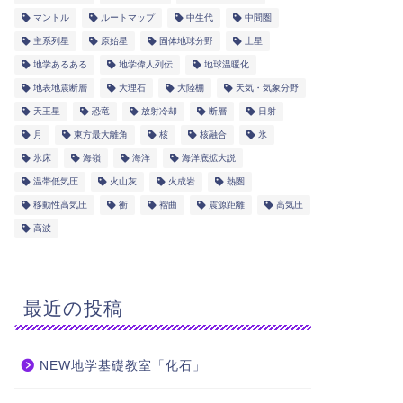
マントル
ルートマップ
中生代
中間圏
主系列星
原始星
固体地球分野
土星
地学あるある
地学偉人列伝
地球温暖化
地表地震断層
大理石
大陸棚
天気・気象分野
天王星
恐竜
放射冷却
断層
日射
月
東方最大離角
核
核融合
氷
氷床
海嶺
海洋
海洋底拡大説
温帯低気圧
火山灰
火成岩
熱圏
移動性高気圧
衝
褶曲
震源距離
高気圧
高波
最近の投稿
NEW地学基礎教室「化石」