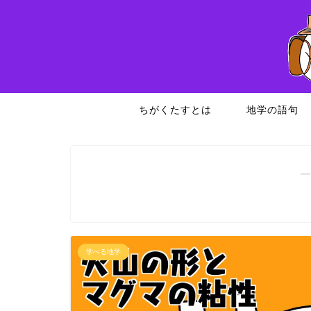
ちがくたすとは
地学の語句
―
学べる地学