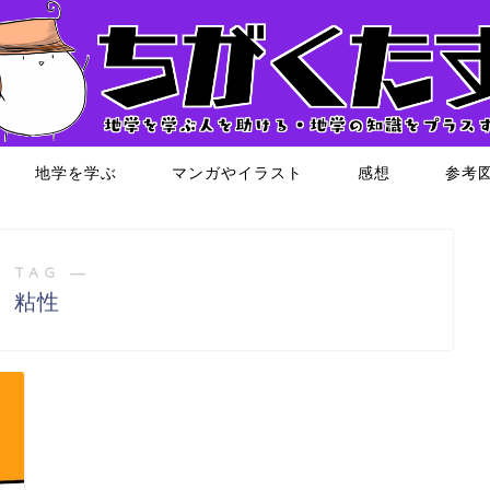
地学を学ぶ
マンガやイラスト
感想
参考
 TAG ―
粘性