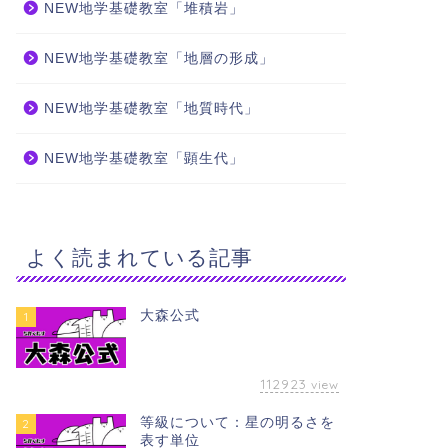
NEW地学基礎教室「堆積岩」
NEW地学基礎教室「地層の形成」
NEW地学基礎教室「地質時代」
NEW地学基礎教室「顕生代」
よく読まれている記事
大森公式
1
112923
view
等級について：星の明るさを
2
表す単位