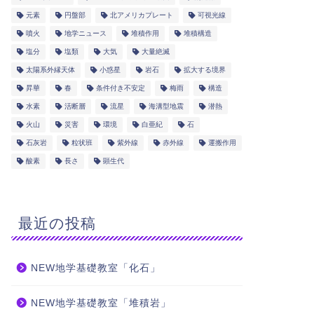
元素
円盤部
北アメリカプレート
可視光線
噴火
地学ニュース
堆積作用
堆積構造
塩分
塩類
大気
大量絶滅
太陽系外縁天体
小惑星
岩石
拡大する境界
昇華
春
条件付き不安定
梅雨
構造
水素
活断層
流星
海溝型地震
潜熱
火山
災害
環境
白亜紀
石
石灰岩
粒状班
紫外線
赤外線
運搬作用
酸素
長さ
顕生代
最近の投稿
NEW地学基礎教室「化石」
NEW地学基礎教室「堆積岩」