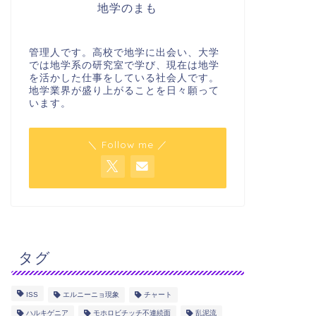
地学のまも
管理人です。高校で地学に出会い、大学
では地学系の研究室で学び、現在は地学
を活かした仕事をしている社会人です。
地学業界が盛り上がることを日々願って
います。
＼ Follow me ／
タグ
ISS
エルニーニョ現象
チャート
ハルキゲニア
モホロビチッチ不連続面
乱泥流