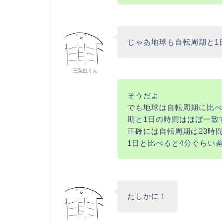
じゃあ地球も自転周期と1
三葉虫くん
そうだよ
でも地球は自転周期に比
期と1日の時間はほぼ一致
正確には自転周期は23時間
1日と比べると4分ぐらい
たしかに！