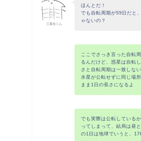
ほんとだ！
でも自転周期が59日だと
ゃないの？
三葉虫くん
ここでさっき言った自転
るんだけど、惑星は自転し
さと自転周期は一致しな
水星が公転せずに同じ場
まま1日の長さになるよ
でも実際は公転している
ってしまって、結局は昼と
の1日は地球でいうと、1