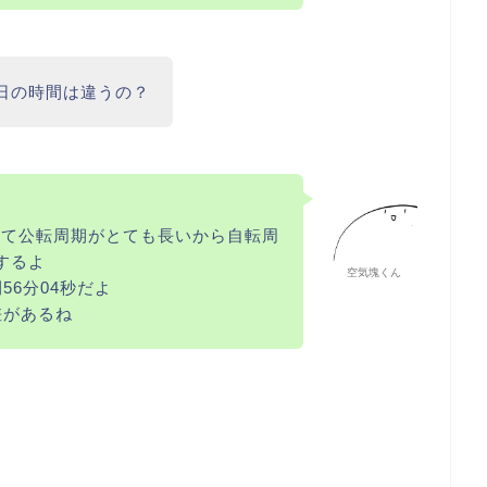
日の時間は違うの？
べて公転周期がとても長いから自転周
するよ
空気塊くん
56分04秒だよ
差があるね