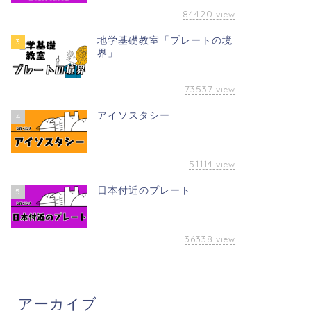
84420
view
地学基礎教室「プレートの境
3
界」
73537
view
アイソスタシー
4
51114
view
日本付近のプレート
5
36338
view
アーカイブ