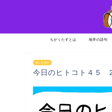
ちがくたすとは
地学の語句
楽しむ地学
今日のヒトコト４５ 20