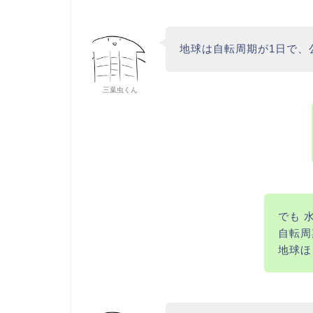
地球は自転周期が1日で、
三葉虫くん
でも 
自転周
地球ほ