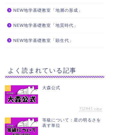
NEW地学基礎教室「地層の形成」
NEW地学基礎教室「地質時代」
NEW地学基礎教室「顕生代」
よく読まれている記事
大森公式
1
112941
view
等級について：星の明るさを
2
表す単位