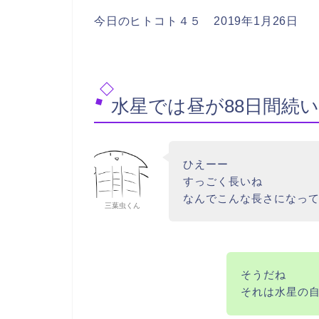
今日のヒトコト４５ 2019年1月26日
水星では昼が88日間続い
ひえーー
すっごく長いね
なんでこんな長さになっ
三葉虫くん
そうだね
それは水星の