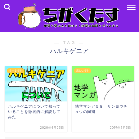
― TAG ―
ハルキゲニア
学べる地学
楽しむ地学
ハルキゲニアについて知って
地学マンガ５８ サンヨウチ
いることを徹底的に解説して
ュウの同期
みた
2020年4月23日
2019年9月3日