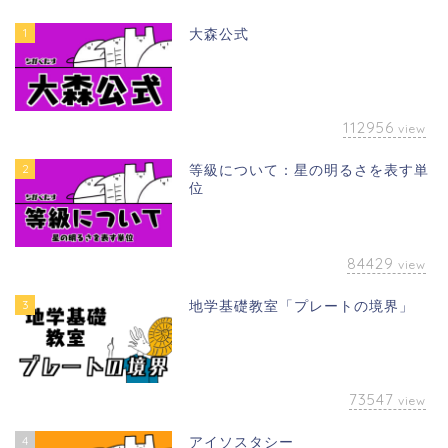
1
大森公式
112956
view
2
等級について：星の明るさを表す単
位
84429
view
3
地学基礎教室「プレートの境界」
73547
view
4
アイソスタシー