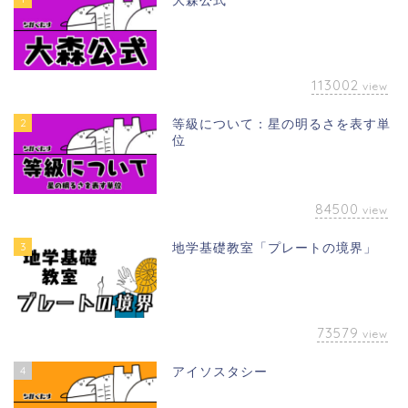
大森公式
113002
view
2
等級について：星の明るさを表す単
位
84500
view
3
地学基礎教室「プレートの境界」
73579
view
4
アイソスタシー