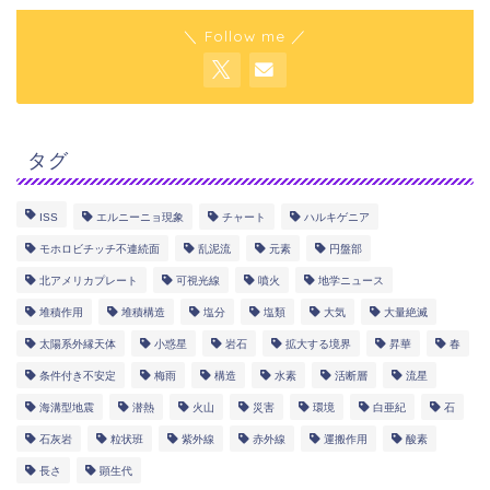
＼ Follow me ／
タグ
ISS
エルニーニョ現象
チャート
ハルキゲニア
モホロビチッチ不連続面
乱泥流
元素
円盤部
北アメリカプレート
可視光線
噴火
地学ニュース
堆積作用
堆積構造
塩分
塩類
大気
大量絶滅
太陽系外縁天体
小惑星
岩石
拡大する境界
昇華
春
条件付き不安定
梅雨
構造
水素
活断層
流星
海溝型地震
潜熱
火山
災害
環境
白亜紀
石
石灰岩
粒状班
紫外線
赤外線
運搬作用
酸素
長さ
顕生代