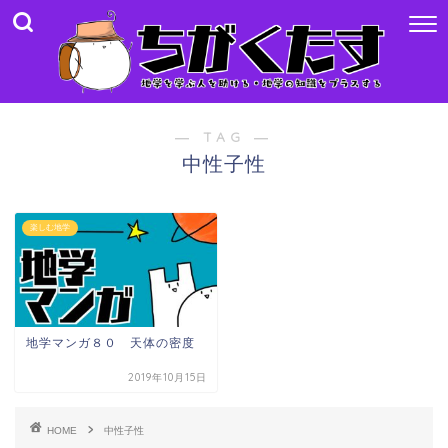
― TAG ―
中性子性
楽しむ地学
地学マンガ８０ 天体の密度
2019年10月15日
HOME
中性子性