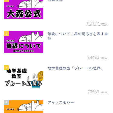
112977
view
2
等級について：星の明るさを表す単
位
84483
view
3
地学基礎教室「プレートの境界」
73569
view
4
アイソスタシー