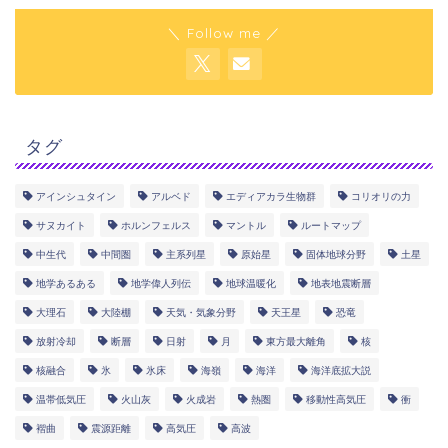
＼ Follow me ／
タグ
アインシュタイン
アルベド
エディアカラ生物群
コリオリの力
サヌカイト
ホルンフェルス
マントル
ルートマップ
中生代
中間圏
主系列星
原始星
固体地球分野
土星
地学あるある
地学偉人列伝
地球温暖化
地表地震断層
大理石
大陸棚
天気・気象分野
天王星
恐竜
放射冷却
断層
日射
月
東方最大離角
核
核融合
氷
氷床
海嶺
海洋
海洋底拡大説
温帯低気圧
火山灰
火成岩
熱圏
移動性高気圧
衝
褶曲
震源距離
高気圧
高波