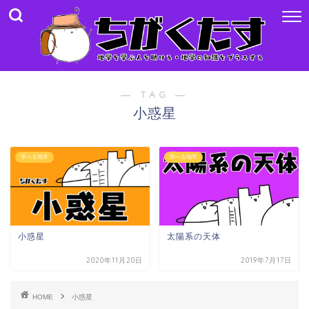
― TAG ―
小惑星
学べる地学
学べる地学
小惑星
太陽系の天体
2020年11月20日
2019年7月17日
HOME
小惑星