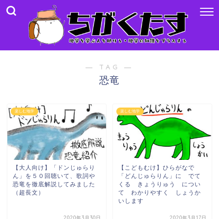
― TAG ―
恐竜
楽しむ地学
楽しむ地学
【大人向け】「ドンじゅらり
【こどもむけ】ひらがなで
ん」を５０回聴いて、歌詞や
「どんじゅらりん」に でて
恐竜を徹底解説してみました
くる きょうりゅう につい
（超長文）
て わかりやすく しょうか
いします
2020年3月30日
2020年3月17日