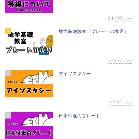
84420
view
3
地学基礎教室「プレートの境界」
73537
view
4
アイソスタシー
51114
view
5
日本付近のプレート