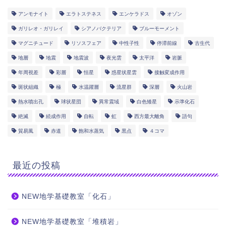
アンモナイト
エラトステネス
エンケラドス
オゾン
ガリレオ・ガリレイ
シアノバクテリア
ブルーモーメント
マグニチュード
リソスフェア
中性子性
停滞前線
古生代
地層
地震
地震波
夜光雲
太平洋
岩脈
年周視差
彩層
恒星
惑星状星雲
接触変成作用
斑状組織
極
水温躍層
流星群
深層
火山岩
熱水噴出孔
球状星団
異常震域
白色矮星
示準化石
絶滅
続成作用
自転
虹
西方最大離角
語句
貿易風
赤道
飽和水蒸気
黒点
４コマ
最近の投稿
NEW地学基礎教室「化石」
NEW地学基礎教室「堆積岩」