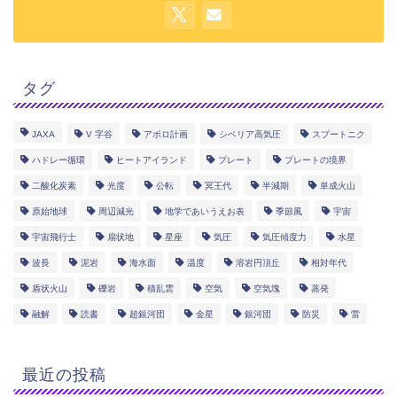
タグ
JAXA
V 字谷
アポロ計画
シベリア高気圧
スプートニク
ハドレー循環
ヒートアイランド
プレート
プレートの境界
二酸化炭素
光度
公転
冥王代
半減期
単成火山
原始地球
周辺減光
地学であいうえお表
季節風
宇宙
宇宙飛行士
扇状地
星座
気圧
気圧傾度力
水星
波長
泥岩
海水面
温度
溶岩円頂丘
相対年代
盾状火山
礫岩
積乱雲
空気
空気塊
蒸発
融解
読書
超銀河団
金星
銀河団
防災
雷
最近の投稿