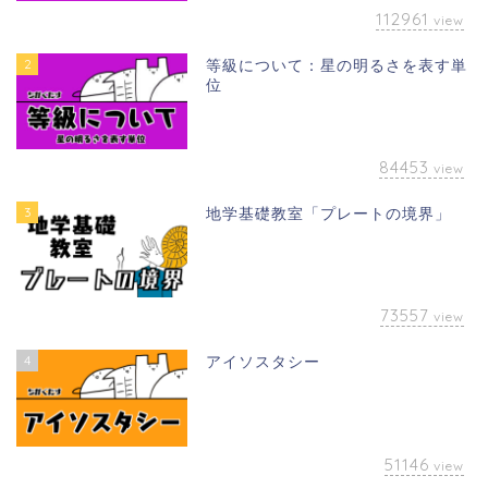
112961
view
2
等級について：星の明るさを表す単
位
84453
view
3
地学基礎教室「プレートの境界」
73557
view
4
アイソスタシー
51146
view