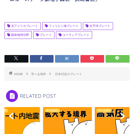
北アメリカプレート
フィリピン海プレート
太平洋プレート
固体地球分野
プレート
ユーラシアプレート
HOME
学べる地学
日本付近のプレート
RELATED POST
る地学
学べる地学
学べる地学