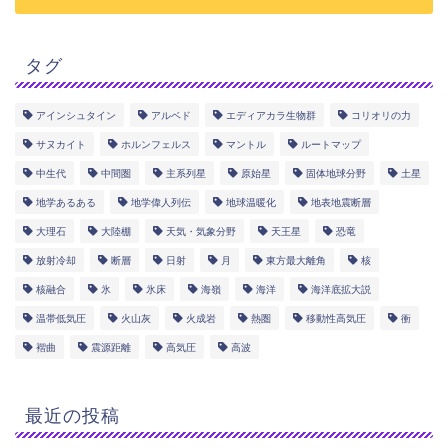
タグ
アインシュタイン
アルベド
エディアカラ生物群
コリオリの力
サヌカイト
ホルンフェルス
マントル
ルートマップ
中生代
中間圏
主系列星
原始星
固体地球分野
土星
地学あるある
地学偉人列伝
地球温暖化
地表地震断層
大理石
大陸棚
天気・気象分野
天王星
恐竜
放射冷却
断層
日射
月
東方最大離角
核
核融合
氷
氷床
海嶺
海洋
海洋底拡大説
温帯低気圧
火山灰
火成岩
熱圏
移動性高気圧
衝
褶曲
震源距離
高気圧
高波
最近の投稿