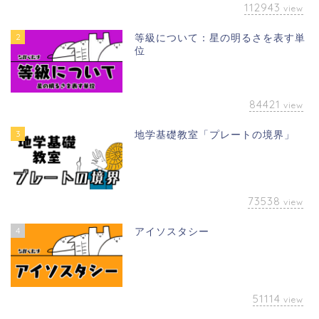
112943
view
2
等級について：星の明るさを表す単
位
84421
view
3
地学基礎教室「プレートの境界」
73538
view
4
アイソスタシー
51114
view