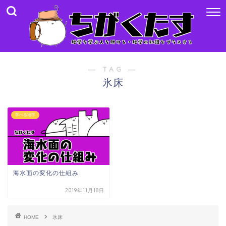
― TAG ―
氷床
学べる地学
海水面の変化の仕組み
2019年11月18日
HOME
氷床