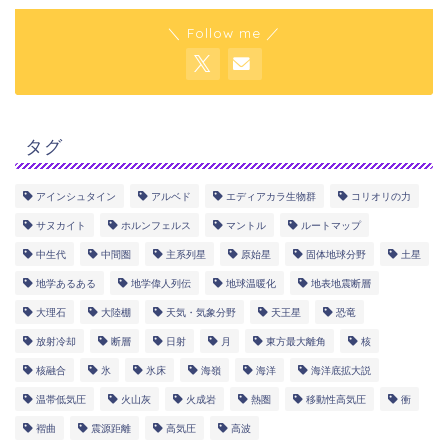
＼ Follow me ／
タグ
アインシュタイン
アルベド
エディアカラ生物群
コリオリの力
サヌカイト
ホルンフェルス
マントル
ルートマップ
中生代
中間圏
主系列星
原始星
固体地球分野
土星
地学あるある
地学偉人列伝
地球温暖化
地表地震断層
大理石
大陸棚
天気・気象分野
天王星
恐竜
放射冷却
断層
日射
月
東方最大離角
核
核融合
氷
氷床
海嶺
海洋
海洋底拡大説
温帯低気圧
火山灰
火成岩
熱圏
移動性高気圧
衝
褶曲
震源距離
高気圧
高波