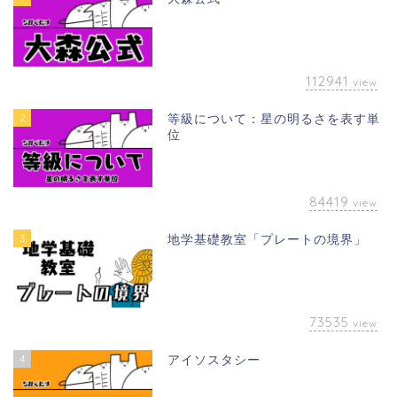
112941
view
2
等級について：星の明るさを表す単
位
84419
view
3
地学基礎教室「プレートの境界」
73535
view
4
アイソスタシー