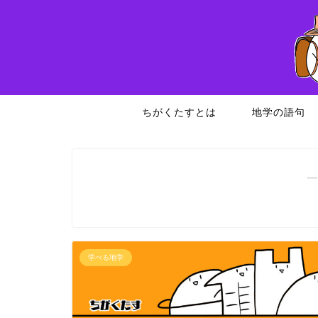
ちがくたすとは
地学の語句
―
学べる地学