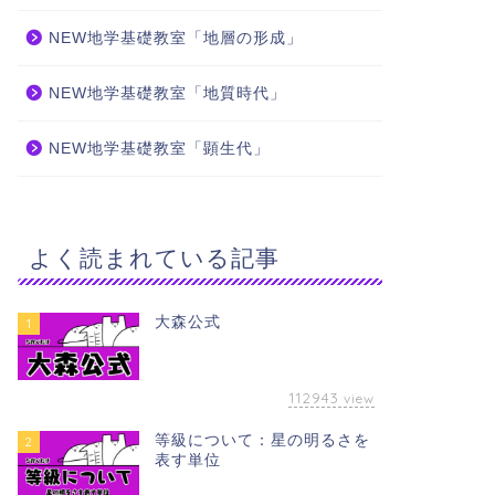
NEW地学基礎教室「地層の形成」
NEW地学基礎教室「地質時代」
NEW地学基礎教室「顕生代」
よく読まれている記事
大森公式
1
112943
view
等級について：星の明るさを
2
表す単位