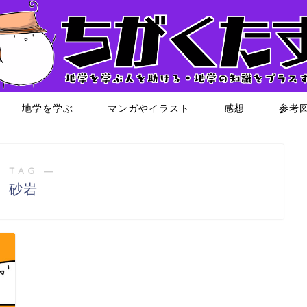
地学を学ぶ
マンガやイラスト
感想
参考
 TAG ―
砂岩