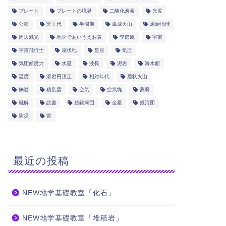
プレート
プレートの境界
二酸化炭素
光度
公転
冥王代
半減期
単成火山
原始地球
周辺減光
地学であいうえお表
季節風
宇宙
宇宙飛行士
扇状地
星座
気圧
気圧傾度力
水星
波長
泥岩
海水面
温度
溶岩円頂丘
相対年代
盾状火山
礫岩
積乱雲
空気
空気塊
蒸発
融解
読書
超銀河団
金星
銀河団
防災
雷
最近の投稿
NEW地学基礎教室「化石」
NEW地学基礎教室「堆積岩」