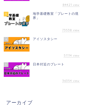
84421
view
地学基礎教室「プレートの境
3
界」
73538
view
アイソスタシー
4
51114
view
日本付近のプレート
5
36354
view
アーカイブ