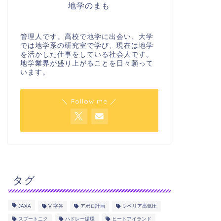
地学のまも
管理人です。高校で地学に出会い、大学
では地学系の研究室で学び、現在は地学
を活かした仕事をしている社会人です。
地学業界が盛り上がることを日々願って
います。
＼ Follow me ／
タグ
JAXA
V 字谷
アポロ計画
シベリア高気圧
スプートニク
ハドレー循環
ヒートアイランド