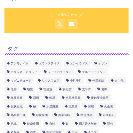
＼ Follow me ／
タグ
アンモナイト
エラトステネス
エンケラドス
オゾン
ガリレオ・ガリレイ
シアノバクテリア
ブルーモーメント
マグニチュード
リソスフェア
中性子性
停滞前線
古生代
地層
地震
地震波
夜光雲
太平洋
岩脈
年周視差
彩層
恒星
惑星状星雲
接触変成作用
斑状組織
極
水温躍層
流星群
深層
火山岩
熱水噴出孔
球状星団
異常震域
白色矮星
示準化石
絶滅
続成作用
自転
虹
西方最大離角
語句
貿易風
赤道
飽和水蒸気
黒点
４コマ