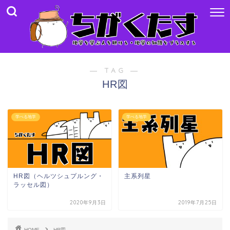
― TAG ―
HR図
学べる地学
学べる地学
HR図（ヘルツシュプルング・
主系列星
ラッセル図）
2020年9月3日
2019年7月25日
HOME
HR図