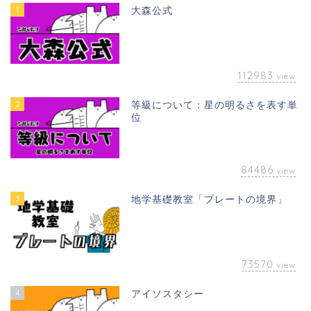
1
大森公式
112983
view
2
等級について：星の明るさを表す単
位
84486
view
3
地学基礎教室「プレートの境界」
73570
view
4
アイソスタシー