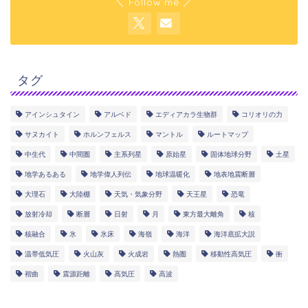
＼ Follow me ／
タグ
アインシュタイン
アルベド
エディアカラ生物群
コリオリの力
サヌカイト
ホルンフェルス
マントル
ルートマップ
中生代
中間圏
主系列星
原始星
固体地球分野
土星
地学あるある
地学偉人列伝
地球温暖化
地表地震断層
大理石
大陸棚
天気・気象分野
天王星
恐竜
放射冷却
断層
日射
月
東方最大離角
核
核融合
氷
氷床
海嶺
海洋
海洋底拡大説
温帯低気圧
火山灰
火成岩
熱圏
移動性高気圧
衝
褶曲
震源距離
高気圧
高波