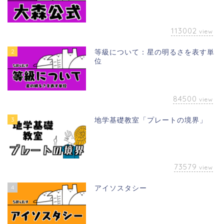
113002
view
2
等級について：星の明るさを表す単
位
84500
view
3
地学基礎教室「プレートの境界」
73579
view
4
アイソスタシー