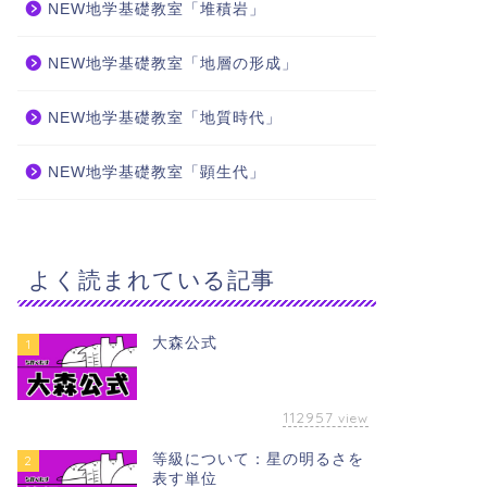
NEW地学基礎教室「堆積岩」
NEW地学基礎教室「地層の形成」
NEW地学基礎教室「地質時代」
NEW地学基礎教室「顕生代」
よく読まれている記事
大森公式
1
112957
view
等級について：星の明るさを
2
表す単位