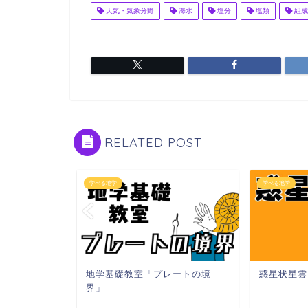
天気・気象分野
海水
塩分
塩類
組成
RELATED POST
学べる地学
学べる地学
地学基礎教室「プレートの境
惑星状星雲
界」