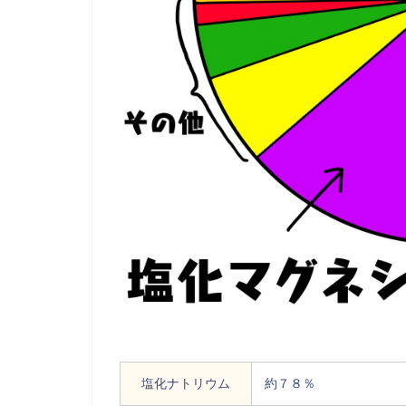
塩化ナトリウム
約７８％