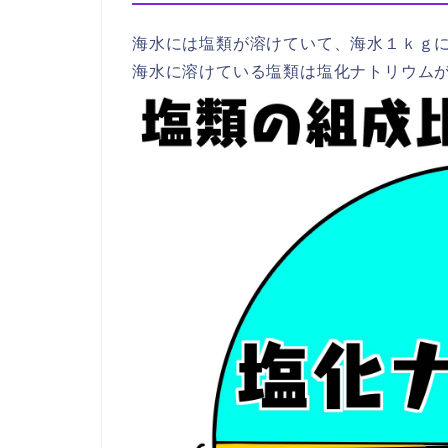
海水には塩類が溶けていて、海水１ｋｇ
海水に溶けている塩類は塩化ナトリウム