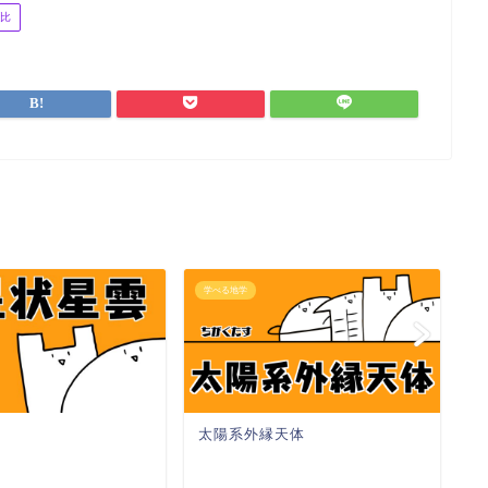
比
学べる地学
学
太陽系外縁天体
地
界