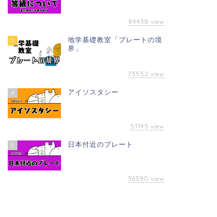
84438
view
地学基礎教室「プレートの境
3
界」
73552
view
アイソスタシー
4
51145
view
日本付近のプレート
5
36390
view