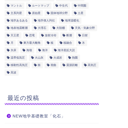
マントル
ルートマップ
中生代
中間圏
主系列星
原始星
固体地球分野
土星
地学あるある
地学偉人列伝
地球温暖化
地表地震断層
大理石
大陸棚
天気・気象分野
天王星
恐竜
放射冷却
断層
日射
月
東方最大離角
核
核融合
氷
氷床
海嶺
海洋
海洋底拡大説
温帯低気圧
火山灰
火成岩
熱圏
移動性高気圧
衝
褶曲
震源距離
高気圧
高波
最近の投稿
NEW地学基礎教室「化石」