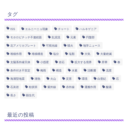
タグ
ISS
エルニーニョ現象
チャート
ハルキゲニア
モホロビチッチ不連続面
乱泥流
元素
円盤部
北アメリカプレート
可視光線
噴火
地学ニュース
堆積作用
堆積構造
塩分
塩類
大気
大量絶滅
太陽系外縁天体
小惑星
岩石
拡大する境界
昇華
春
条件付き不安定
梅雨
構造
水素
活断層
流星
海溝型地震
潜熱
火山
災害
環境
白亜紀
石
石灰岩
粒状班
紫外線
赤外線
運搬作用
酸素
長さ
顕生代
最近の投稿