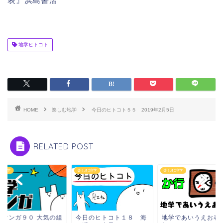
表』浜島書店
地学ヒトコト
HOME
楽しむ地学
今日のヒトコト５５ 2019年2月5日
RELATED POST
む地学
楽しむ地学
楽しむ地学
学マンガ９０ 大気の組
今日のヒトコト１８ 海
地学であいうえお表