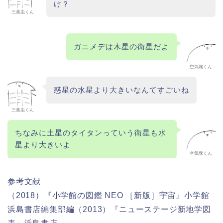
け？
三葉虫くん
ガニメデは木星の衛星だよ
空気塊くん
惑星の水星より大きいなんてすごいね
三葉虫くん
ちなみに土星のタイタンっていう衛星も水
星より大きいよ
空気塊くん
参考文献
（2018）『小学館の図鑑 NEO ［新版］宇宙』小学館
浜島書店編集部編（2013）『ニューステージ新地学図