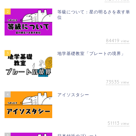
2
等級について：星の明るさを表す単
位
84419
view
3
地学基礎教室「プレートの境界」
73535
view
4
アイソスタシー
51113
view
5