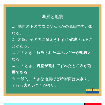
断層と地震
1、地面の下の岩盤になんらかの原因で力が加
わる。
2、岩盤がその力に耐えきれずに
破壊
されるこ
とがある。
→ このとき、
解放されたエネルギーが地震
と
なる
→ このとき、
岩盤が割れてずれたところが断
層である
※ 一般的に大きな地震ほど断層面は
大きく
、
ずれも
大きい
ことが多い。