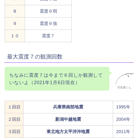
８
震度６弱
９
震度６強
１０
震度７
最大震度７の観測回数
ちなみに震度７は今まで６回しか観測して
いないよ（2021年1月6日現在）
空気塊くん
１回目
兵庫県南部地震
1995年
２回目
新潟中越地震
2004年
３回目
東北地方太平洋沖地震
2011年