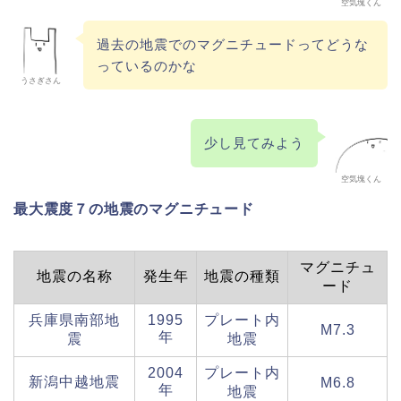
空気塊くん
過去の地震でのマグニチュードってどうな
っているのかな
うさぎさん
少し見てみよう
空気塊くん
最大震度７の地震のマグニチュード
マグニチュ
地震の名称
発生年
地震の種類
ード
兵庫県南部地
1995
プレート内
M7.3
年
震
地震
2004
プレート内
新潟中越地震
M6.8
年
地震