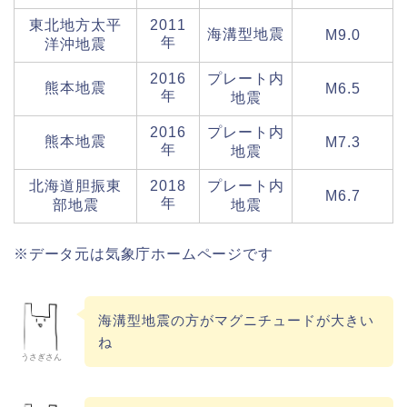
東北地方太平
2011
海溝型地震
M9.0
年
洋沖地震
2016
プレート内
熊本地震
M6.5
年
地震
2016
プレート内
熊本地震
M7.3
年
地震
北海道胆振東
2018
プレート内
M6.7
年
部地震
地震
※データ元は気象庁ホームページです
海溝型地震の方がマグニチュードが大きい
ね
うさぎさん