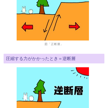
図「正断層」
圧縮する力がかかったとき＝逆断層