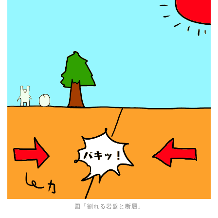
図「割れる岩盤と断層」