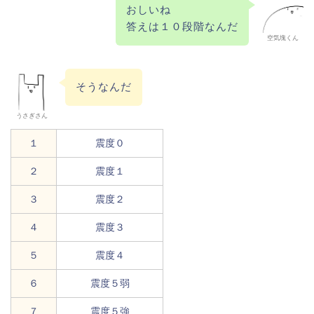
おしいね
答えは１０段階なんだ
空気塊くん
そうなんだ
うさぎさん
１
震度０
２
震度１
３
震度２
４
震度３
５
震度４
６
震度５弱
７
震度５強