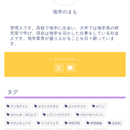
地学のまも
管理人です。高校で地学に出会い、大学では地学系の研
究室で学び、現在は地学を活かした仕事をしている社会
人です。地学業界が盛り上がることを日々願っていま
す。
＼ Follow me ／
タグ
アンモナイト
エラトステネス
エンケラドス
オゾン
ガリレオ・ガリレイ
シアノバクテリア
ブルーモーメント
マグニチュード
リソスフェア
中性子性
停滞前線
古生代