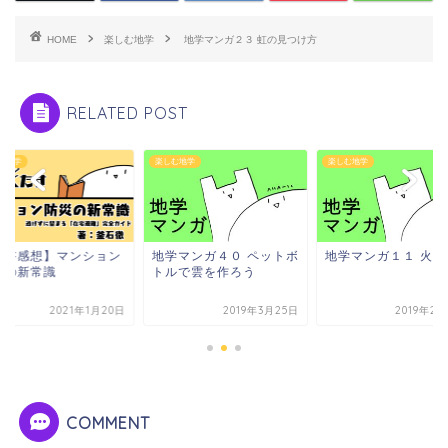
HOME
楽しむ地学
地学マンガ２３ 虹の見つけ方
RELATED POST
む地学
楽しむ地学
楽しむ地学
読書感想】マンション
地学マンガ４０ ペットボ
地学マンガ１１ 火山
災の新常識
トルで雲を作ろう
2021年1月20日
2019年3月25日
2019年2
COMMENT