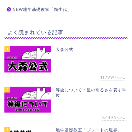
NEW地学基礎教室「顕生代」
よく読まれている記事
1
大森公式
112990
view
2
等級について：星の明るさを表す単
位
84496
view
3
地学基礎教室「プレートの境界」