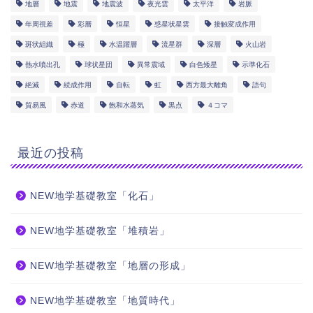
地層
地震
地震波
夜光雲
太平洋
岩脈
年周視差
彩層
恒星
惑星状星雲
接触変成作用
斑状組織
極
水温躍層
流星群
深層
火山岩
熱水噴出孔
球状星団
異常震域
白色矮星
示準化石
絶滅
続成作用
自転
虹
西方最大離角
語句
貿易風
赤道
飽和水蒸気
黒点
４コマ
最近の投稿
NEW地学基礎教室「化石」
NEW地学基礎教室「堆積岩」
NEW地学基礎教室「地層の形成」
NEW地学基礎教室「地質時代」