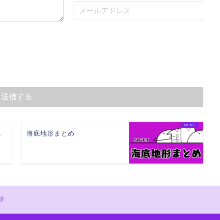
気
海底地形まとめ
学