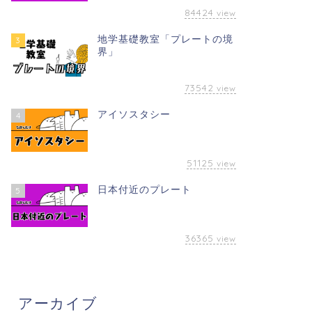
84424
view
しむ地学
楽しむ地学
地学基礎教室「プレートの境
3
界」
73542
view
学マンガ8 地球の内部構造と卵
今日のヒトコト６ 国会議事堂を
アイソスタシー
4
造る岩石
51125
2019年2月21日
2018年12月18
view
日本付近のプレート
5
36365
view
アーカイブ