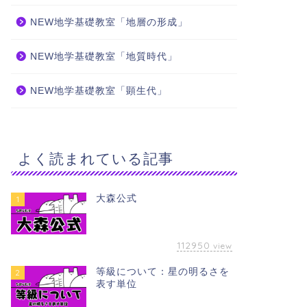
NEW地学基礎教室「地層の形成」
NEW地学基礎教室「地質時代」
NEW地学基礎教室「顕生代」
よく読まれている記事
大森公式
1
112950
view
等級について：星の明るさを
2
表す単位