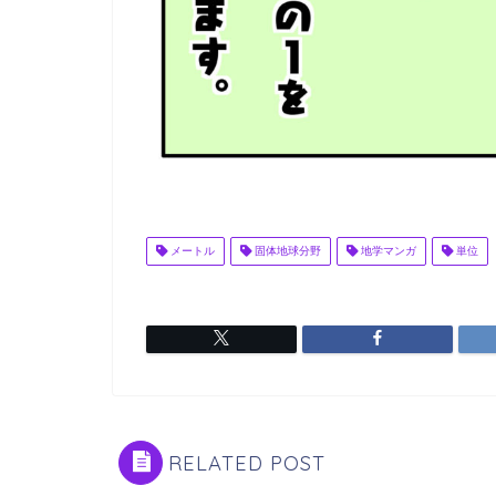
メートル
固体地球分野
地学マンガ
単位
RELATED POST