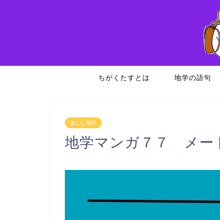
ちがくたすとは
地学の語句
楽しむ地学
地学マンガ７７ メー