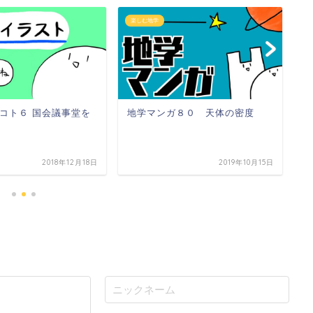
楽しむ地学
楽
コト６ 国会議事堂を
地学マンガ８０ 天体の密度
地
2018年12月18日
2019年10月15日