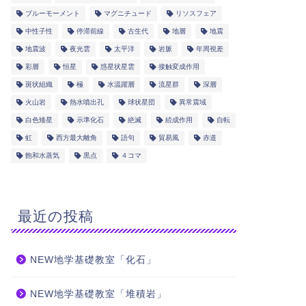
ブルーモーメント
マグニチュード
リソスフェア
中性子性
停滞前線
古生代
地層
地震
地震波
夜光雲
太平洋
岩脈
年周視差
彩層
恒星
惑星状星雲
接触変成作用
斑状組織
極
水温躍層
流星群
深層
火山岩
熱水噴出孔
球状星団
異常震域
白色矮星
示準化石
絶滅
続成作用
自転
虹
西方最大離角
語句
貿易風
赤道
飽和水蒸気
黒点
４コマ
最近の投稿
NEW地学基礎教室「化石」
NEW地学基礎教室「堆積岩」