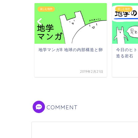
楽しむ地学
楽しむ地学
体の密度
地学マンガ8 地球の内部構造と卵
今日のヒト
造る岩石
2019年10月15日
2019年2月21日
COMMENT