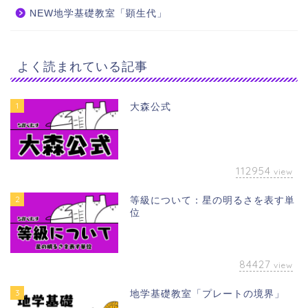
NEW地学基礎教室「顕生代」
よく読まれている記事
1
大森公式
112954
view
2
等級について：星の明るさを表す単
位
84427
view
3
地学基礎教室「プレートの境界」