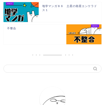
地学マンガ８６ 土星の衛星エンケラド
ス１
不整合