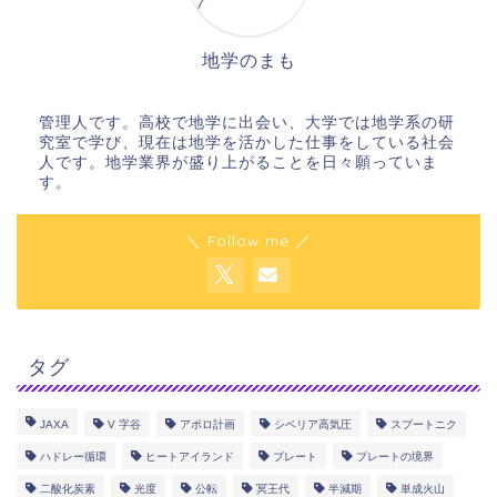
地学のまも
管理人です。高校で地学に出会い、大学では地学系の研
究室で学び、現在は地学を活かした仕事をしている社会
人です。地学業界が盛り上がることを日々願っていま
す。
＼ Follow me ／
タグ
JAXA
V 字谷
アポロ計画
シベリア高気圧
スプートニク
ハドレー循環
ヒートアイランド
プレート
プレートの境界
二酸化炭素
光度
公転
冥王代
半減期
単成火山