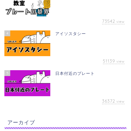
73542
view
4
アイソスタシー
51139
view
5
日本付近のプレート
36372
view
アーカイブ