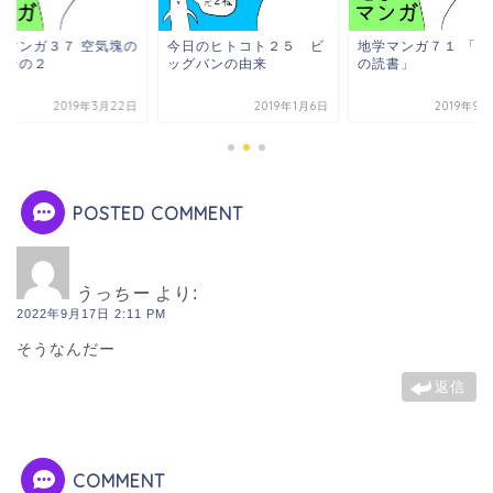
学マンガ３７ 空気塊の
今日のヒトコト２５ ビ
地学マンガ７１ 「三
昇その２
ッグバンの由来
の読書」
2019年3月22日
2019年1月6日
2019年9
POSTED COMMENT
うっちー
より:
2022年9月17日 2:11 PM
そうなんだー
返信
COMMENT