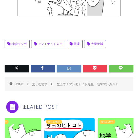
地学マンガ
アンモナイト先生
環境
大量絶滅
HOME
楽しむ地学
教えて！アンモナイト先生 地学マンガ８７
RELATED POST
む地学
楽しむ地学
楽しむ地学