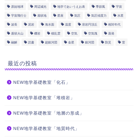
原始地球
周辺減光
地学であいうえお表
季節風
宇宙
宇宙飛行士
扇状地
星座
気圧
気圧傾度力
水星
波長
泥岩
海水面
温度
溶岩円頂丘
相対年代
盾状火山
礫岩
積乱雲
空気
空気塊
蒸発
融解
読書
超銀河団
金星
銀河団
防災
雷
最近の投稿
NEW地学基礎教室「化石」
NEW地学基礎教室「堆積岩」
NEW地学基礎教室「地層の形成」
NEW地学基礎教室「地質時代」