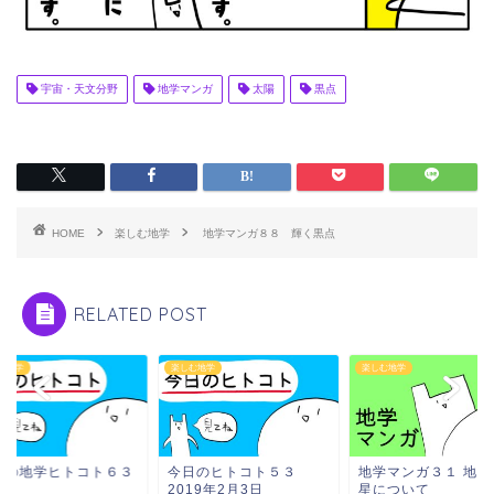
宇宙・天文分野
地学マンガ
太陽
黒点
HOME
楽しむ地学
地学マンガ８８ 輝く黒点
RELATED POST
む地学
楽しむ地学
楽しむ地学
日の地学ヒトコト６３
今日のヒトコト５３
地学マンガ３１ 地球
2019年2月3日
星について