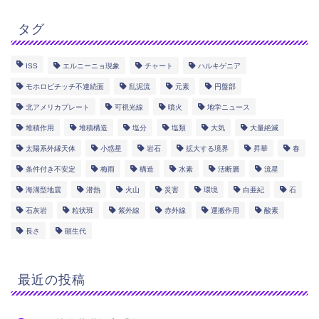
タグ
ISS
エルニーニョ現象
チャート
ハルキゲニア
モホロビチッチ不連続面
乱泥流
元素
円盤部
北アメリカプレート
可視光線
噴火
地学ニュース
堆積作用
堆積構造
塩分
塩類
大気
大量絶滅
太陽系外縁天体
小惑星
岩石
拡大する境界
昇華
春
条件付き不安定
梅雨
構造
水素
活断層
流星
海溝型地震
潜熱
火山
災害
環境
白亜紀
石
石灰岩
粒状班
紫外線
赤外線
運搬作用
酸素
長さ
顕生代
最近の投稿