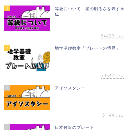
2
等級について：星の明るさを表す単
位
84429
view
3
地学基礎教室「プレートの境界」
73547
view
4
アイソスタシー
51144
view
5
日本付近のプレート