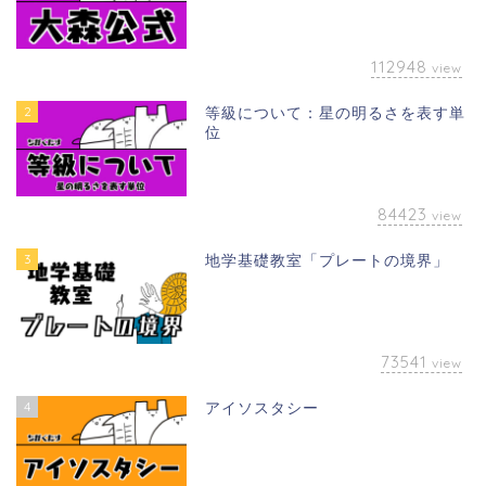
112948
view
2
等級について：星の明るさを表す単
位
84423
view
3
地学基礎教室「プレートの境界」
73541
view
4
アイソスタシー