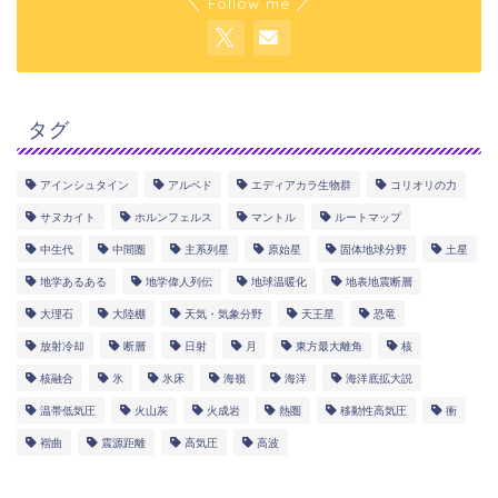
＼ Follow me ／
タグ
アインシュタイン
アルベド
エディアカラ生物群
コリオリの力
サヌカイト
ホルンフェルス
マントル
ルートマップ
中生代
中間圏
主系列星
原始星
固体地球分野
土星
地学あるある
地学偉人列伝
地球温暖化
地表地震断層
大理石
大陸棚
天気・気象分野
天王星
恐竜
放射冷却
断層
日射
月
東方最大離角
核
核融合
氷
氷床
海嶺
海洋
海洋底拡大説
温帯低気圧
火山灰
火成岩
熱圏
移動性高気圧
衝
褶曲
震源距離
高気圧
高波