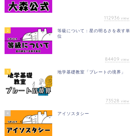
112936
view
2
等級について：星の明るさを表す単
位
84409
view
3
地学基礎教室「プレートの境界」
73528
view
4
アイソスタシー