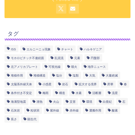
タグ
ISS
エルニーニョ現象
チャート
ハルキゲニア
モホロビチッチ不連続面
乱泥流
元素
円盤部
北アメリカプレート
可視光線
噴火
地学ニュース
堆積作用
堆積構造
塩分
塩類
大気
大量絶滅
太陽系外縁天体
小惑星
岩石
拡大する境界
昇華
春
条件付き不安定
梅雨
構造
水素
活断層
流星
海溝型地震
潜熱
火山
災害
環境
白亜紀
石
石灰岩
粒状班
紫外線
赤外線
運搬作用
酸素
長さ
顕生代