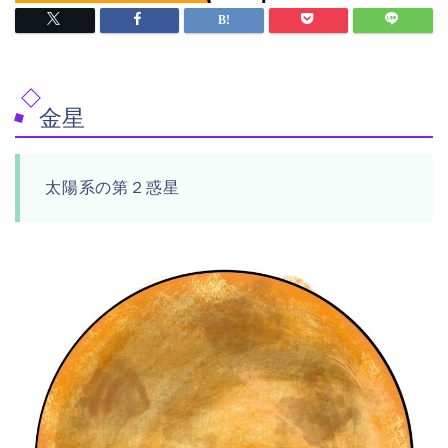
金星
太陽系の第２惑星