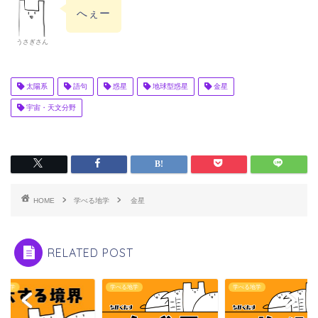
へぇー
うさぎさん
太陽系
語句
惑星
地球型惑星
金星
宇宙・天文分野
HOME
学べる地学
金星
RELATED POST
る地学
学べる地学
学べる地学