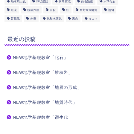
熱水噴出孔
球状星団
異常震域
白色矮星
示準化石
絶滅
続成作用
自転
虹
西方最大離角
語句
貿易風
赤道
飽和水蒸気
黒点
４コマ
最近の投稿
NEW地学基礎教室「化石」
NEW地学基礎教室「堆積岩」
NEW地学基礎教室「地層の形成」
NEW地学基礎教室「地質時代」
NEW地学基礎教室「顕生代」