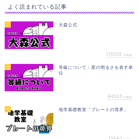
よく読まれている記事
1
大森公式
113005
view
2
等級について：星の明るさを表す単
位
84503
view
3
地学基礎教室「プレートの境界」
73582
view