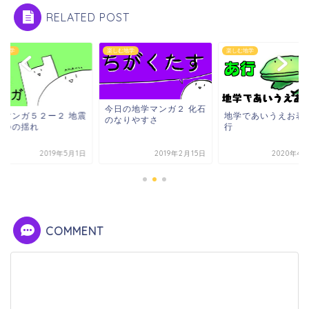
RELATED POST
む地学
楽しむ地学
楽しむ地学
今日の地学マンガ２ 化石
学マンガ５２ー２ 地震
地学であいうえお表
のなりやすさ
２つの揺れ
行
2019年5月1日
2019年2月15日
2020年4月
COMMENT