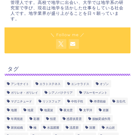
管理人です。高校で地学に出会い、大学では地学系の研
究室で学び、現在は地学を活かした仕事をしている社会
人です。地学業界が盛り上がることを日々願っていま
す。
＼ Follow me ／
タグ
アンモナイト
エラトステネス
エンケラドス
オゾン
ガリレオ・ガリレイ
シアノバクテリア
ブルーモーメント
マグニチュード
リソスフェア
中性子性
停滞前線
古生代
地層
地震
地震波
夜光雲
太平洋
岩脈
年周視差
彩層
恒星
惑星状星雲
接触変成作用
斑状組織
極
水温躍層
流星群
深層
火山岩