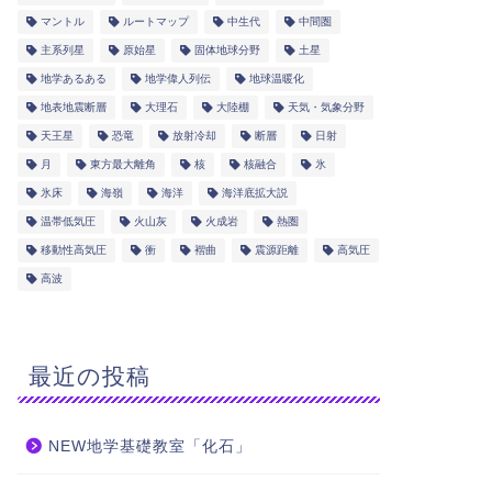
マントル
ルートマップ
中生代
中間圏
主系列星
原始星
固体地球分野
土星
地学あるある
地学偉人列伝
地球温暖化
地表地震断層
大理石
大陸棚
天気・気象分野
天王星
恐竜
放射冷却
断層
日射
月
東方最大離角
核
核融合
氷
氷床
海嶺
海洋
海洋底拡大説
温帯低気圧
火山灰
火成岩
熱圏
移動性高気圧
衝
褶曲
震源距離
高気圧
高波
最近の投稿
NEW地学基礎教室「化石」