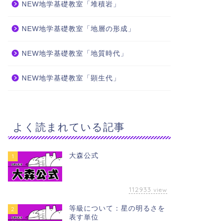
NEW地学基礎教室「堆積岩」
NEW地学基礎教室「地層の形成」
NEW地学基礎教室「地質時代」
NEW地学基礎教室「顕生代」
よく読まれている記事
大森公式
1
112933
view
等級について：星の明るさを
2
表す単位