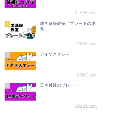
84405
view
地学基礎教室「プレートの境
3
界」
73525
view
アイソスタシー
4
51101
view
日本付近のプレート
5
36302
view
べる地学
学べる地学