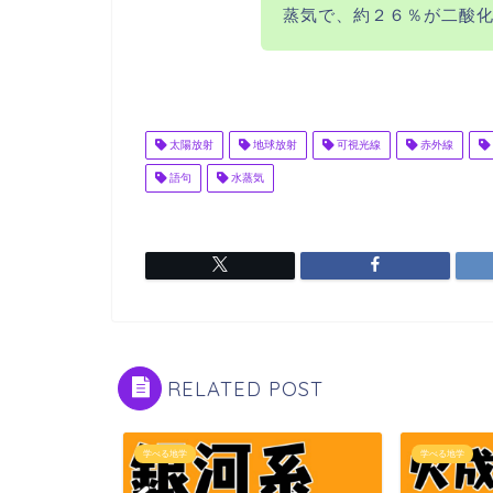
蒸気で、約２６％が二酸
太陽放射
地球放射
可視光線
赤外線
語句
水蒸気
RELATED POST
学べる地学
学べる地学