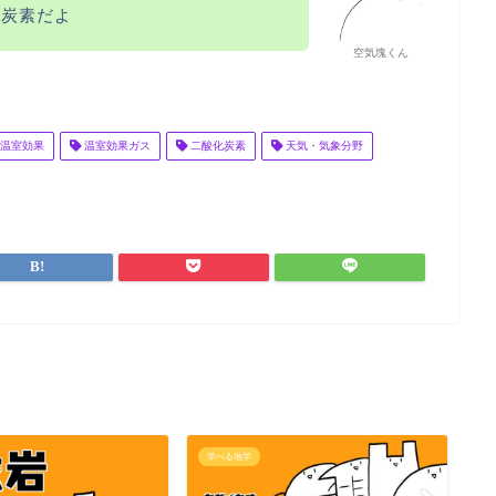
化炭素だよ
空気塊くん
温室効果
温室効果ガス
二酸化炭素
天気・気象分野
学べる地学
学