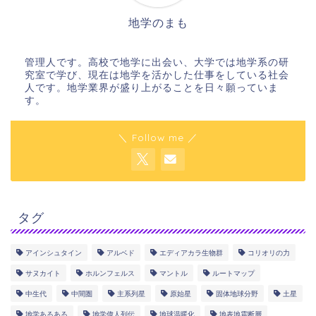
地学のまも
管理人です。高校で地学に出会い、大学では地学系の研
究室で学び、現在は地学を活かした仕事をしている社会
人です。地学業界が盛り上がることを日々願っていま
す。
＼ Follow me ／
タグ
アインシュタイン
アルベド
エディアカラ生物群
コリオリの力
サヌカイト
ホルンフェルス
マントル
ルートマップ
中生代
中間圏
主系列星
原始星
固体地球分野
土星
地学あるある
地学偉人列伝
地球温暖化
地表地震断層