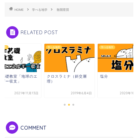
HOME
学べる地学
散開星団
RELATED POST
る地学
学べる地学
学べる地学
学基礎教室「地球のエ
クロスラミナ（斜交層
塩分
ルギー収支」
理）
2021年11月13日
2019年6月4日
2020年10
COMMENT