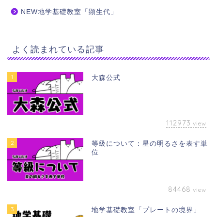
NEW地学基礎教室「顕生代」
よく読まれている記事
1
大森公式
112973
view
2
等級について：星の明るさを表す単
位
84468
view
3
地学基礎教室「プレートの境界」