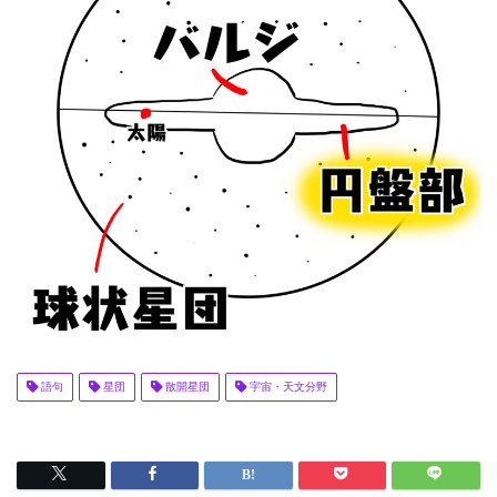
語句
星団
散開星団
宇宙・天文分野