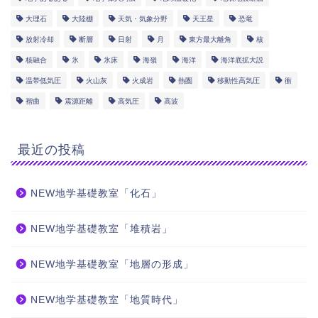
大理石
大陸棚
天気・気象分野
天王星
恐竜
放射冷却
断層
日射
月
東方最大離角
核
核融合
氷
氷床
海嶺
海洋
海洋底拡大説
温帯低気圧
火山灰
火成岩
熱圏
移動性高気圧
衝
褶曲
震源距離
高気圧
高波
最近の投稿
NEW地学基礎教室「化石」
NEW地学基礎教室「堆積岩」
NEW地学基礎教室「地層の形成」
NEW地学基礎教室「地質時代」