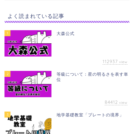
よく読まれている記事
1
大森公式
112937
view
2
等級について：星の明るさを表す単
位
84412
view
3
地学基礎教室「プレートの境界」