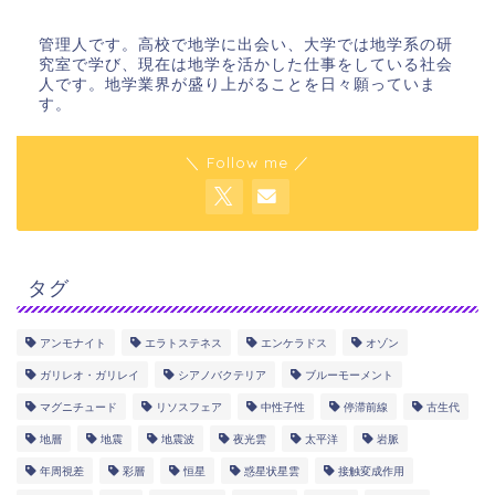
管理人です。高校で地学に出会い、大学では地学系の研
究室で学び、現在は地学を活かした仕事をしている社会
人です。地学業界が盛り上がることを日々願っていま
す。
＼ Follow me ／
タグ
アンモナイト
エラトステネス
エンケラドス
オゾン
ガリレオ・ガリレイ
シアノバクテリア
ブルーモーメント
マグニチュード
リソスフェア
中性子性
停滞前線
古生代
地層
地震
地震波
夜光雲
太平洋
岩脈
年周視差
彩層
恒星
惑星状星雲
接触変成作用