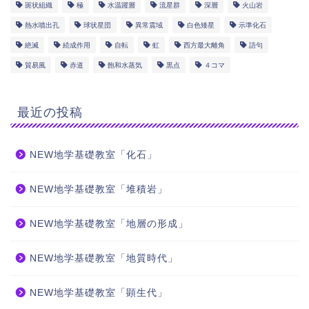
斑状組織
極
水温躍層
流星群
深層
火山岩
熱水噴出孔
球状星団
異常震域
白色矮星
示準化石
絶滅
続成作用
自転
虹
西方最大離角
語句
貿易風
赤道
飽和水蒸気
黒点
４コマ
最近の投稿
NEW地学基礎教室「化石」
NEW地学基礎教室「堆積岩」
NEW地学基礎教室「地層の形成」
NEW地学基礎教室「地質時代」
NEW地学基礎教室「顕生代」