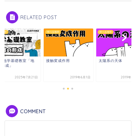
RELATED POST
る地学
学べる地学
学べる地学
EW地学基礎教室「地
接触変成作用
太陽系の天体
の形成」
2025年7月21日
2019年6月1日
2019年7
COMMENT